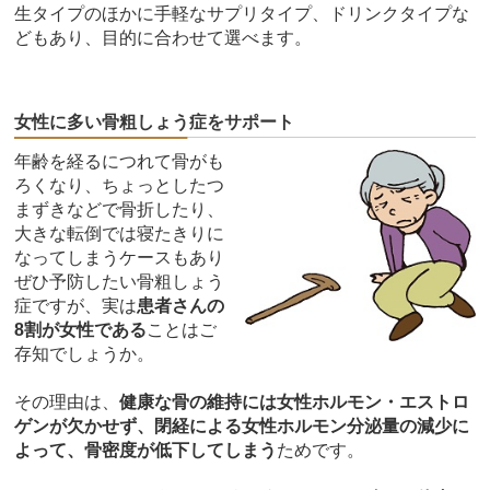
生タイプのほかに手軽なサプリタイプ、ドリンクタイプな
どもあり、目的に合わせて選べます。
女性に多い骨粗しょう症をサポート
年齢を経るにつれて骨がも
ろくなり、ちょっとしたつ
まずきなどで骨折したり、
大きな転倒では寝たきりに
なってしまうケースもあり
ぜひ予防したい骨粗しょう
症ですが、実は
患者さんの
8割が女性である
ことはご
存知でしょうか。
その理由は、
健康な骨の維持には女性ホルモン・エストロ
ゲンが欠かせず、閉経による女性ホルモン分泌量の減少に
よって、骨密度が低下してしまう
ためです。