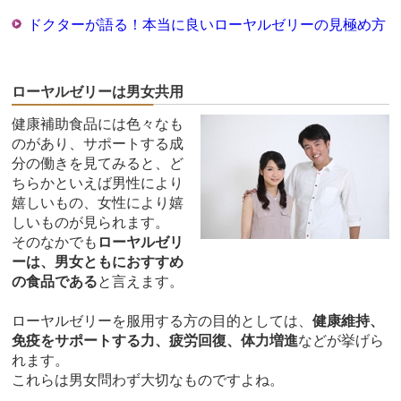
ドクターが語る！本当に良いローヤルゼリーの見極め方
ローヤルゼリーは男女共用
健康補助食品には色々なも
のがあり、サポートする成
分の働きを見てみると、ど
ちらかといえば男性により
嬉しいもの、女性により嬉
しいものが見られます。
そのなかでも
ローヤルゼリ
ーは、男女ともにおすすめ
の食品である
と言えます。
ローヤルゼリーを服用する方の目的としては、
健康維持、
免疫をサポートする力、疲労回復、体力増進
などが挙げら
れます。
これらは男女問わず大切なものですよね。