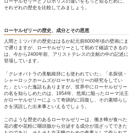
ローヤルゼリーとプロポリスの違いをもっと知るために、
それぞれの歴史を比較してみましょう。
ローヤルゼリーの歴史、成分とその恩恵
人間とミツバチの歴史ははるか紀元前6000年頃の壁画にま
で遡りますが、ローヤルゼリーとして初めて確認できるの
は、今から2400年前、アリストテレスの文献の中の記述に
登場しています。
「クレオパトラの美貌維持にも使われていた」「名探偵・
シャーロックホームズがローヤルゼリーの研究をしてい
た」といった逸話もありますが、世界中にローヤルゼリー
の名を知らしめたのは、1954年、危篤に陥ったローマ法王
がローヤルゼリーによって奇跡的に回復し、その素晴らし
さを演説した出来事といえるでしょう。
このような歴史のあるローヤルゼリーは、働き蜂が食べた
花の蜜や花粉に咽頭腺から分泌する成分が混ざってできた
ものであり、そもそも女王蜂のための食事として作られて