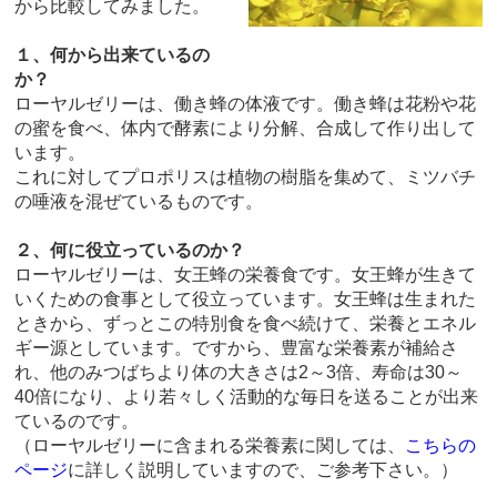
から比較してみました。
１、何から出来ているの
か？
ローヤルゼリーは、働き蜂の体液です。働き蜂は花粉や花
の蜜を食べ、体内で酵素により分解、合成して作り出して
います。
これに対してプロポリスは植物の樹脂を集めて、ミツバチ
の唾液を混ぜているものです。
２、何に役立っているのか？
ローヤルゼリーは、女王蜂の栄養食です。女王蜂が生きて
いくための食事として役立っています。女王蜂は生まれた
ときから、ずっとこの特別食を食べ続けて、栄養とエネル
ギー源としています。ですから、豊富な栄養素が補給さ
れ、他のみつばちより体の大きさは2～3倍、寿命は30～
40倍になり、より若々しく活動的な毎日を送ることが出来
ているのです。
（ローヤルゼリーに含まれる栄養素に関しては、
こちらの
ページ
に詳しく説明していますので、ご参考下さい。）