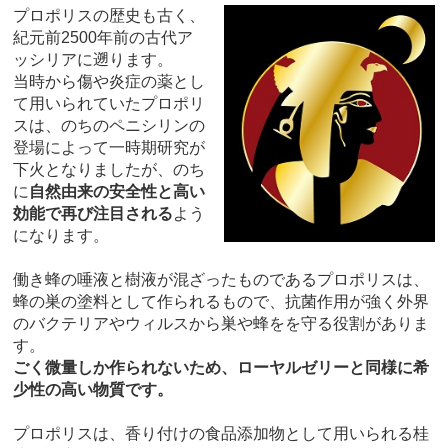
プロポリスの歴史も古く、
紀元前2500年前の古代ア
ッシリアに遡ります。
当時から傷や炎症の薬とし
て用いられていたプロポリ
スは、のちのペニシリンの
登場によって一時期研究が
下火となりましたが、のち
に
自然由来の安全性と高い
効能で再び注目される
よう
になります。
働き蜂の唾液と樹液が混ざったものであるプロポリスは、
蜂の巣の塗料として作られるもので、抗菌作用が強く外界
のバクテリアやウィルスから巣や蜂をを守る役割がありま
す。
ごく微量しか作られないため、ローヤルゼリーと同様に希
少性の高い物質です。
プロポリスは、香り付けの食品添加物として用いられる桂