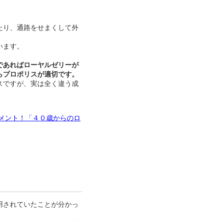
たり、通路をせまくして外
います。
であればローヤルゼリーが
らプロポリスが適切です。
スですが、実は全く違う成
メント！「４０歳からのロ
用されていたことが分かっ