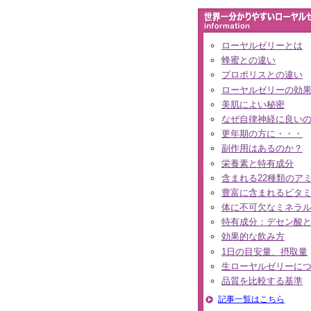
ローヤルゼリーとは
蜂蜜との違い
プロポリスとの違い
ローヤルゼリーの効
美肌によい秘密
なぜ自律神経に良い
更年期の方に・・・
副作用はあるのか？
栄養素と特有成分
含まれる22種類のア
豊富に含まれるビタ
体に不可欠なミネラ
特有成分：デセン酸
効果的な飲み方
1日の目安量、摂取量
生ローヤルゼリーに
品質を比較する基準
記事一覧はこちら