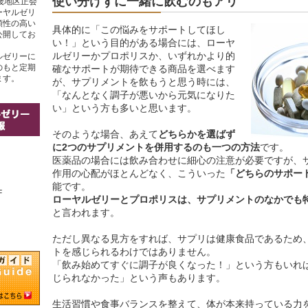
使い分けずに一緒に飲むのもアリ
畿地区正会
ーヤルゼリ
頼性の高い
具体的に「この悩みをサポートしてほし
公開してお
い！」という目的がある場合には、ローヤ
ルゼリーかプロポリスか、いずれかより的
ルゼリーに
のもと定期
確なサポートが期待できる商品を選べます
ます。
が、サプリメントを飲もうと思う時には、
「なんとなく調子が悪いから元気になりた
い」という方も多いと思います。
そのような場合、あえて
どちらかを選ばず
に2つのサプリメントを併用するのも一つの方法
です。
医薬品の場合には飲み合わせに細心の注意が必要ですが、
作用の心配がほとんどなく、こういった
「どちらのサポー
能です。
F
ローヤルゼリーとプロポリスは、サプリメントのなかでも
と言われます。
ただし異なる見方をすれば、サプリは健康食品であるため
トを感じられるわけではありません。
「飲み始めてすぐに調子が良くなった！」という方もいれ
じられなかった」という声もあります。
生活習慣や食事バランスを整えて、体が本来持っている力