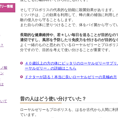
そしてプロポリスの代表的な効能に殺菌効果があります。
ミツバチは、この効果を利用して、蜂の巣の補強に利用し
敵の侵入から守ることもします。
また自らの体に塗りつけることで、体をバイ菌から守って
果
長期的な健康維持や、若々しい毎日を送ることが目的なの
適切ですし、風邪を予防したり免疫力を付けるのが目的な
よく一緒のものと思われているローヤルゼリーとプロポリ
の？
分ですので、目的を考えて使い分けることが重要です。
４０歳以上の方の体にピッタリのローヤルゼリーサプリ
ミノ酸
ーヤルゼリー」の詳細はこちら
ミン
ドクターが語る！本当に良いローヤルゼリーの見極め方
ル
とは
昔の人はどう使い分けていた？
ついて
ローヤルゼリーもプロポリスも、はるか古代から人間に利
ています。