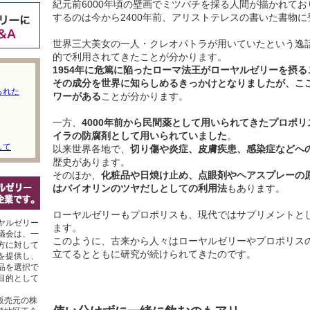
紀元前6000年頃の壁画でミツバチを採る人間が描かれて
するのは今から2400年前、アリストテレスの書いた書物
世界三大美女の一人・クレオパトラが用いていたという逸
的で利用されてきたことが分かります。
1954年に危篤に陥ったローマ法王がローヤルゼリーを摂
その成分を世界に知らしめるきっかけとなりましたが、こ
られた
ワーがある
ことが分かります。
一方、
4000年前から民間薬として用いられてきたプロポ
イラの防腐剤として用いられていました
。
して
以来世界各地で、
切り傷や炎症、皮膚疾患、感染症などへ
歴史があります。
そのほか、
化粧品や日焼け止め、点眼剤やヘアスプレーの
はバイオリンのツヤだしとしての利用法
もあります。
ローヤルゼリーもプロポリスも、現代ではサプリメントと
ヤルゼリー
ます。
議会は、一
このように、古来から人々はローヤルゼリーやプロポリス
方に対して
立てるとともに研究が続けられてきたのです。
を提供し、
品を選択で
目的として
販売元の株