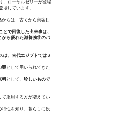
おり、ローヤルゼリーが登場
に登場しています。
話からは、古くから美容目
ることで回復した出来事は、
こから優れた滋養強壮のパ
リスは、古代エジプトではミ
の薬
として用いられてきた
原料
として、
珍しいもので
して服用する方が増えてい
の特性を知り、暮らしに役