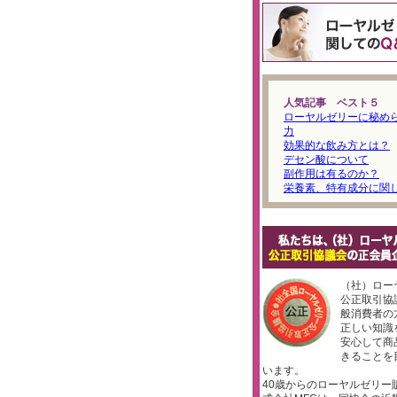
人気記事 ベスト５
ローヤルゼリーに秘め
力
効果的な飲み方とは？
デセン酸について
副作用は有るのか？
栄養素、特有成分に関
（社）ロー
公正取引協
般消費者の
正しい知識
安心して商
きることを
います。
40歳からのローヤルゼリー