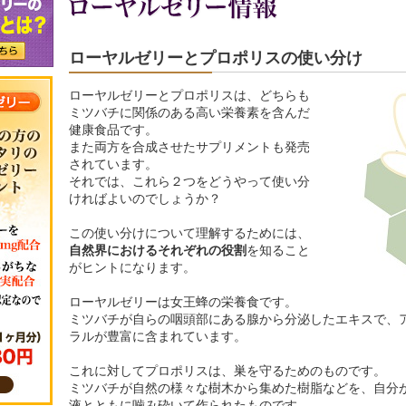
ローヤルゼリーとプロポリスの使い分け
ローヤルゼリーとプロポリスは、どちらも
ミツバチに関係のある高い栄養素を含んだ
健康食品です。
また両方を合成させたサプリメントも発売
されています。
それでは、これら２つをどうやって使い分
ければよいのでしょうか？
この使い分けについて理解するためには、
自然界におけるそれぞれの役割
を知ること
がヒントになります。
ローヤルゼリーは女王蜂の栄養食です。
ミツバチが自らの咽頭部にある腺から分泌したエキスで、
ラルが豊富に含まれています。
これに対してプロポリスは、巣を守るためのものです。
ミツバチが自然の様々な樹木から集めた樹脂などを、自分
液とともに噛み砕いて作られたものです。