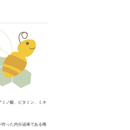
アミノ酸、ビタミン、ミネ
が作った内分泌液である唾