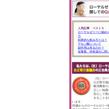
人気記事 ベスト５
ローヤルゼリーに秘め
力
効果的な飲み方とは？
デセン酸について
副作用は有るのか？
栄養素、特有成分に関
（社）ロー
公正取引協
般消費者の
正しい知識
安心して商
きることを
います。
40歳からのローヤルゼリー