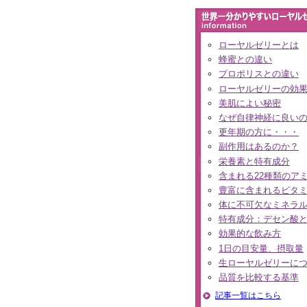
ローヤルゼリーとは
蜂蜜との違い
プロポリスとの違い
ローヤルゼリーの効
美肌によい秘密
なぜ自律神経に良い
更年期の方に・・・
副作用はあるのか？
栄養素と特有成分
含まれる22種類のア
豊富に含まれるビタ
体に不可欠なミネラ
特有成分：デセン酸
効果的な飲み方
1日の目安量、摂取量
生ローヤルゼリーに
品質を比較する基準
記事一覧はこちら