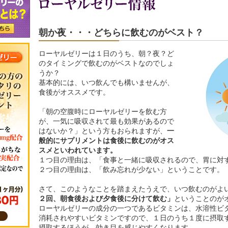
朝か夜・・・どちらに飲むのがベスト？
ローヤルゼリーは１日のうち、朝？夜？ど
のタイミングで飲むのがベストなのでしょ
うか？
基本的には、いつ飲んでも構いませんが、
食後がオススメです。
「朝の空腹時にローヤルゼリーを飲む方
が、一気に吸収されて最も効果があるので
はないか？」という方もおられますが、
一
般的にサプリメントは食後に飲むのがオス
スメといわれています。
１つ目の理由は、「食事と一緒に吸収されるので、胃に対
２つ目の理由は、「飲み忘れが少ない」ということです。
さて、このようなことを踏まえたうえで、いつ飲むのがよ
２回、朝食後および夕食後に分けて飲む」
ということのが
ローヤルゼリーの成分の一つであるビタミンは、水溶性ビ
消耗されやすいビタミンですので、１日のうち１度に摂取
摂取するほうが、効き目を感じやすくなります。