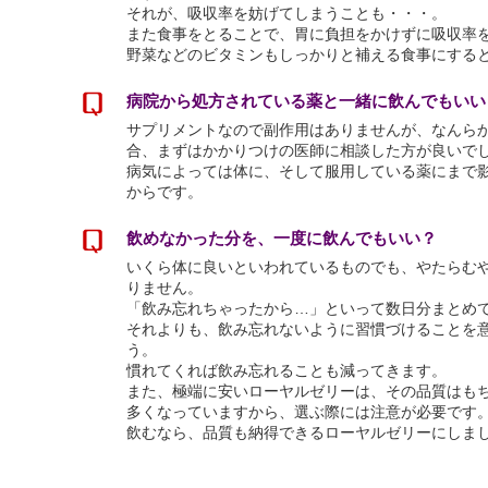
それが、吸収率を妨げてしまうことも・・・。
また食事をとることで、胃に負担をかけずに吸収率
野菜などのビタミンもしっかりと補える食事にする
病院から処方されている薬と一緒に飲んでもいい
サプリメントなので副作用はありませんが、なんら
合、まずはかかりつけの医師に相談した方が良いで
病気によっては体に、そして服用している薬にまで
からです。
飲めなかった分を、一度に飲んでもいい？
いくら体に良いといわれているものでも、やたらむ
りません。
「飲み忘れちゃったから…」といって数日分まとめ
それよりも、飲み忘れないように習慣づけることを
う。
慣れてくれば飲み忘れることも減ってきます。
また、極端に安いローヤルゼリーは、その品質はも
多くなっていますから、選ぶ際には注意が必要です
飲むなら、品質も納得できるローヤルゼリーにしま