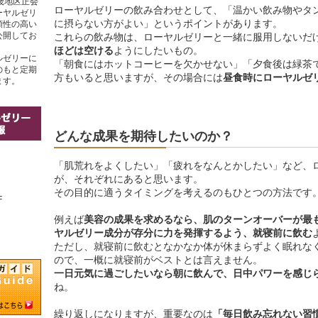
畿地区正会
ローヤルゼリーの飲み合わせとして、「温かい飲み物やタ
ーヤルゼリ
に摂らない方がよい」というポイントがあります。
頼性の高い
公開してお
これらの飲み物は、ローヤルゼリーと一緒に服用しないだ
ほどは空ける
ようにしたいもの。
ルゼリーに
「朝食にはホットコーヒーを欠かせない」「夕食後は緑茶
のもと定期
方もいると思いますが、その場合には
昼食時にローヤルゼ
ます。
どんな成果を期待したいのか？
「肌荒れをよくしたい」「疲れをなんとかしたい」など、
が、それぞれにあると思います。
その目的に適うタイミングを考えるのもひとつの方法です
F
例えば
美容の成果を求めるなら、肌のターンオーバーが最
ヤルゼリー成分が存分に力を発揮するよう、就寝前に飲む
ただし、就寝前に飲むとなかなか体が休まらずよく眠れな
ので、一概に就寝前がベストとは言えません。
一日元気に過ごしたいなら朝に飲んで、日中パワーを感じ
ね。
繰り返しになりますが、重要なのは
「毎日飲み忘れない習