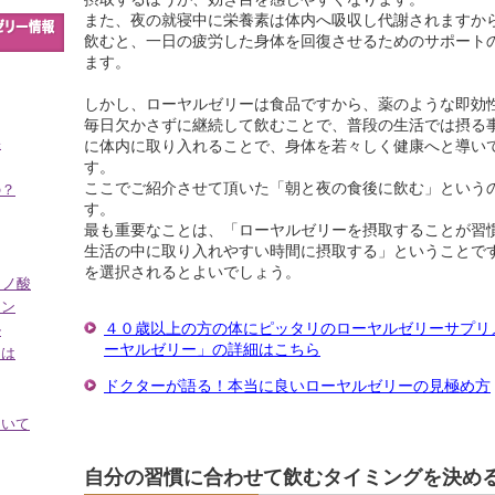
また、夜の就寝中に栄養素は体内へ吸収し代謝されますか
飲むと、一日の疲労した身体を回復させるためのサポート
ます。
しかし、ローヤルゼリーは食品ですから、薬のような即効
毎日欠かさずに継続して飲むことで、普段の生活では摂る
果
に体内に取り入れることで、身体を若々しく健康へと導い
す。
ここでご紹介させて頂いた「朝と夜の食後に飲む」という
の？
す。
最も重要なことは、「ローヤルゼリーを摂取することが習
生活の中に取り入れやすい時間に摂取する」ということで
を選択されるとよいでしょう。
ミノ酸
ミン
４０歳以上の方の体にピッタリのローヤルゼリーサプリ
ル
ーヤルゼリー」の詳細はこちら
とは
ドクターが語る！本当に良いローヤルゼリーの見極め方
ついて
自分の習慣に合わせて飲むタイミングを決め