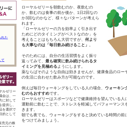
ローヤルゼリーを朝飲むのか、夜飲むの
か、飲むのは食事の前か後か、1日2回なの
か3回なのかなど、様々なパターンが考えら
れます。
「ローヤルゼリーの力を効率よく引き出す
ためにどのタイミングがベストなのか」を
られた
考えることはもちろん大切ですが、
何より
も大事なのは「毎日飲み続けること」
。
そのためには、自分の生活習慣をよく振り
して
返ってみて、
最も確実に飲み続けられるタ
イミングを見極める
ようにします。
薬ならばそのような自由は効きませんが、健康食品のロー
の生活に合わせた飲み方が可能なのです。
例えば毎日ウォーキングをしている人の場合、
ウォーキン
ヤルゼリー
むのもおすすめ
です。
議会は、一
ローヤルゼリーはスポーツなどで健康維持を望んでいる人
方に対して
運動前に飲むことで、ストレスを軽減してパフォーマンス
を提供し、
きます。
品を選択で
目的として
朝でも夜でも、ウォーキングをすると決めている時間の前
をつけてみましょう。
販売元の株