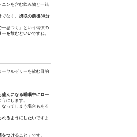
ンニンを含む飲み物と一緒
けでなく、
摂取の前後30分
で一息つく」という習慣の
リーを飲むといい
ですね。
ローヤルゼリーを飲む目的
。
も盛んになる睡眠中にロー
ようにします。
くなってしまう場合もある
られるようにしたい
ですよ
慣をつけること」
です。