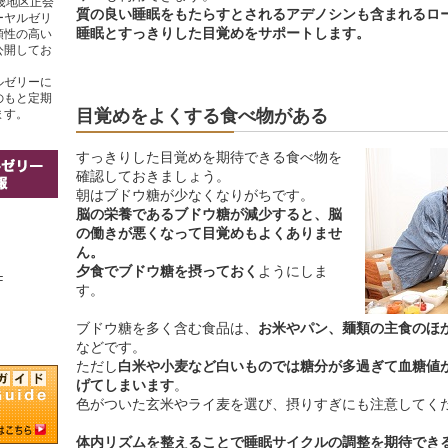
畿地区正会
質の良い睡眠をもたらすとされるアデノシンも含まれるロ
ーヤルゼリ
睡眠とすっきりした目覚めをサポートします。
頼性の高い
公開してお
ルゼリーに
のもと定期
目覚めをよくする食べ物がある
ます。
すっきりした目覚めを期待できる食べ物を
確認しておきましょう。
朝はブドウ糖が少なくなりがちです。
脳の栄養であるブドウ糖が減少すると、脳
の働きが悪くなって目覚めもよくありませ
ん。
夕食でブドウ糖を摂っておく
ようにしま
F
す。
ブドウ糖を多く含む食品は、
お米やパン、麺類の主食のほ
などです。
ただし
白米や小麦など白いものでは糖分が多過ぎて血糖値
げてしまいます
。
色がついた玄米やライ麦を選び、摂りすぎにも注意してく
体内リズムを整えることで睡眠サイクルの調整を期待でき