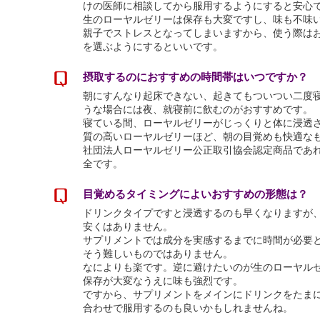
けの医師に相談してから服用するようにすると安心
生のローヤルゼリーは保存も大変ですし、味も不味
親子でストレスとなってしまいますから、使う際は
を選ぶようにするといいです。
摂取するのにおすすめの時間帯はいつですか？
朝にすんなり起床できない、起きてもついつい二度
うな場合には夜、就寝前に飲むのがおすすめです。
寝ている間、ローヤルゼリーがじっくりと体に浸透
質の高いローヤルゼリーほど、朝の目覚めも快適な
社団法人ローヤルゼリー公正取引協会認定商品であ
全です。
目覚めるタイミングによいおすすめの形態は？
ドリンクタイプですと浸透するのも早くなりますが、
安くはありません。
サプリメントでは成分を実感するまでに時間が必要
そう難しいものではありません。
なによりも楽です。逆に避けたいのが生のローヤル
保存が大変なうえに味も強烈です。
ですから、サプリメントをメインにドリンクをたま
合わせで服用するのも良いかもしれませんね。