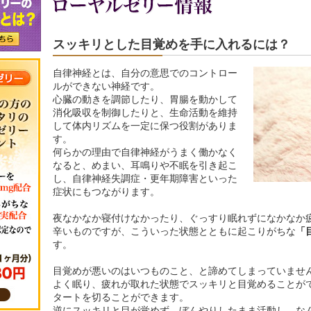
スッキリとした目覚めを手に入れるには？
自律神経とは、自分の意思でのコントロー
ルができない神経です。
心臓の動きを調節したり、胃腸を動かして
消化吸収を制御したりと、生命活動を維持
して体内リズムを一定に保つ役割がありま
す。
何らかの理由で自律神経がうまく働かなく
なると、めまい、耳鳴りや不眠を引き起こ
し、自律神経失調症・更年期障害といった
症状にもつながります。
夜なかなか寝付けなかったり、ぐっすり眠れずになかなか
辛いものですが、こういった状態とともに起こりがちな
「
す。
目覚めが悪いのはいつものこと、と諦めてしまっていませ
よく眠り、疲れが取れた状態でスッキリと目覚めることが
タートを切ることができます。
逆にスッキリと目が覚めず、ぼんやりしたまま活動し、な