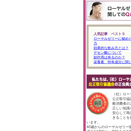
人気記事 ベスト５
ローヤルゼリーに秘め
力
効果的な飲み方とは？
デセン酸について
副作用は有るのか？
栄養素、特有成分に関
（社）ロー
公正取引協
般消費者の
正しい知識
安心して商
きることを
います。
40歳からのローヤルゼリー