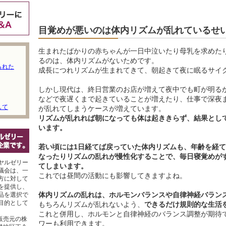
目覚めが悪いのは体内リズムが乱れているせ
生まれたばかりの赤ちゃんが一日中泣いたり母乳を求めた
るのは、体内リズムがないためです。
られた
成長につれリズムが生まれてきて、朝起きて夜に眠るサイ
しかし現代は、終日営業のお店が増えて夜中でも町が明る
などで夜遅くまで起きていることが増えたり、仕事で深夜
して
が乱れてしまうケースが増えています。
リズムが乱れれば朝になっても体は起ききらず、結果とし
います。
若い頃には1日経てば戻っていた体内リズムも、年齢を経
なったりリズムの乱れが慢性化することで、毎日寝覚めが
ヤルゼリー
てしまいます。
議会は、一
これでは昼間の活動にも影響してきますよね。
方に対して
を提供し、
体内リズムの乱れは、ホルモンバランスや自律神経バラン
品を選択で
目的として
もちろんリズムが乱れないよう、
できるだけ規則的な生活
これと併用し、ホルモンと自律神経のバランス調整が期待
販売元の株
ワーも利用できます。