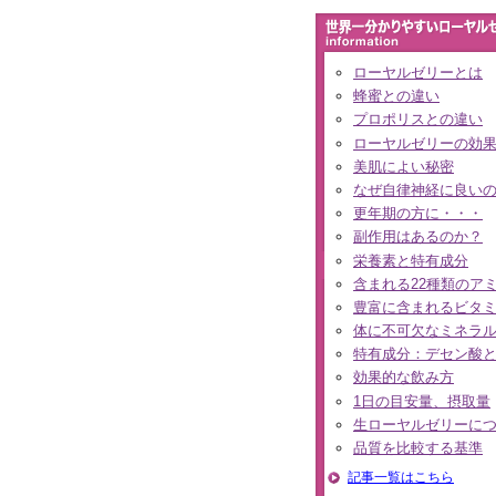
ローヤルゼリーとは
蜂蜜との違い
プロポリスとの違い
ローヤルゼリーの効
美肌によい秘密
なぜ自律神経に良い
更年期の方に・・・
副作用はあるのか？
栄養素と特有成分
含まれる22種類のア
豊富に含まれるビタ
体に不可欠なミネラ
特有成分：デセン酸
効果的な飲み方
1日の目安量、摂取量
生ローヤルゼリーに
品質を比較する基準
記事一覧はこちら