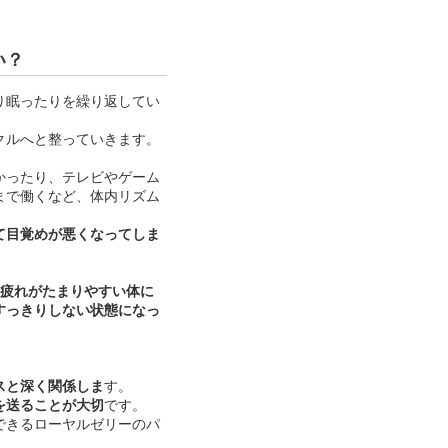
い？
り眠ったりを繰り返してい
クルへと整っていきます。
かったり、テレビやゲーム
まで働くなど、体内リズム
て目覚めが悪くなってしま
て疲れがたまりやすい体に
すっきりしない状態になっ
スと深く関係しま
す。
を送ることが大切
です。
できるローヤルゼリーのパ