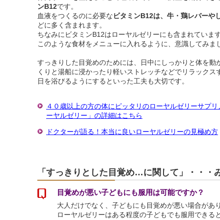
ンB12
です。
血液をつくるのに必要な
ビタミンB12は、牛・鶏レバーや
どに多く含まれます。
ちなみにビタミンB12はローヤルゼリーにも含まれていま
このような食材をメニューに入れるように、意識してみま
すっきりした目覚めのためには、日中にしっかりと体を動
くりと湯船に浸かったり軽いストレッチなどでリラックス
日を浴びるようにするといった工夫も大切です。
４０歳以上の方の体にピッタリのローヤルゼリーサプリ
ーヤルゼリー」の詳細はこちら
ドクターが語る！本当に良いローヤルゼリーの見極め方
「すっきりとした目覚め…に関して」・・・
目覚めが悪い子どもにも服用は可能ですか？
大人だけでなく、子どもにも目覚めが悪い場合があ
ローヤルゼリーはある程度の子どもでも服用できる