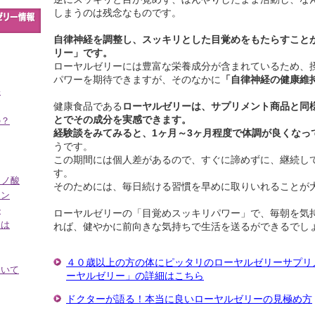
しまうのは残念なものです。
自律神経を調整し、スッキリとした目覚めをもたらすこと
リー」です。
ローヤルゼリーには豊富な栄養成分が含まれているため、
パワーを期待できますが、そのなかに
「自律神経の健康維
果
健康食品である
ローヤルゼリーは、サプリメント商品と同
とでその成分を実感できます。
の？
経験談をみてみると、1ヶ月～3ヶ月程度で体調が良くなっ
うです。
この期間には個人差があるので、すぐに諦めずに、継続し
す。
ミノ酸
そのためには、毎日続ける習慣を早めに取りいれることが
ミン
ル
ローヤルゼリーの「目覚めスッキリパワー」で、毎朝を気
とは
れば、健やかに前向きな気持ちで生活を送るができるでし
４０歳以上の方の体にピッタリのローヤルゼリーサプリ
ついて
ーヤルゼリー」の詳細はこちら
ドクターが語る！本当に良いローヤルゼリーの見極め方