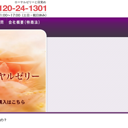
ローヤルゼリーと目覚め
の？