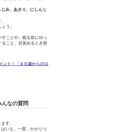
しじみ、あさり、にしん
な
す。
しょう。
かすことや、眠る前にゆっ
すること、目覚めるとき朝
メント！「４０歳からのロ
みんなの質問
ります。
とはいえ、一度、かかりつ