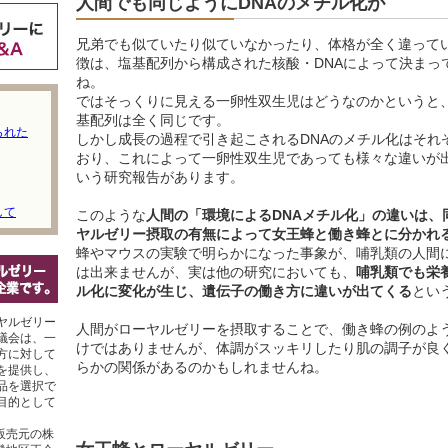
人間でも同じようにDNAのメチル化が
兄弟でも似ていたり似ていなかったり、体格が全く違って
徴は、塩基配列から構成された核酸・DNAによって決まっ
ね。
ではそっくりに見える一卵性双生児はどうなのかというと、
基配列は全く同じです。
られた
しかし成長の過程で引き起こされるDNAのメチル化はそれ
おり、これによって一卵性双生児であっても様々な違いが
いう研究報告があります。
して
このような
人間の「環境によるDNAメチル化」の違いは、
ヤルゼリー摂取の有無によって女王蜂と働き蜂とに分かれ
蜂やマウスの実験で明らかになった事象が、哺乳類の人間
は出来ませんが、実は他の研究においても、
哺乳類でも栄
ル化に変化が生じ、遺伝子の働き方に違いが出てくる
とい
ヤルゼリー
人間がローヤルゼリーを摂取することで、働き蜂の例のよ
議会は、一
けではありませんが、体調がスッキリしたり肌の調子が良
方に対して
らかの関係があるのかもしれませんね。
を提供し、
品を選択で
目的として
販売元の株