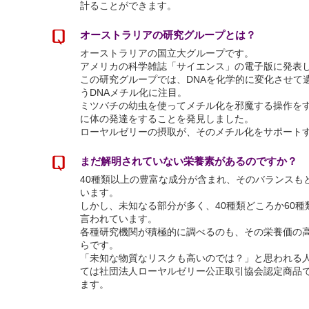
計ることができます。
オーストラリアの研究グループとは？
オーストラリアの国立大グループです。
アメリカの科学雑誌「サイエンス」の電子版に発表
この研究グループでは、DNAを化学的に変化させて
うDNAメチル化に注目。
ミツバチの幼虫を使ってメチル化を邪魔する操作を
に体の発達をすることを発見しました。
ローヤルゼリーの摂取が、そのメチル化をサポート
まだ解明されていない栄養素があるのですか？
40種類以上の豊富な成分が含まれ、そのバランスも
います。
しかし、未知なる部分が多く、40種類どころか60
言われています。
各種研究機関が積極的に調べるのも、その栄養価の
らです。
「未知な物質なリスクも高いのでは？」と思われる
ては社団法人ローヤルゼリー公正取引協会認定商品
ます。