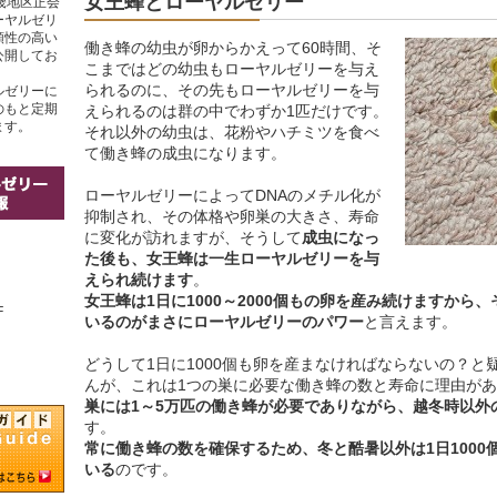
女王蜂とローヤルゼリー
畿地区正会
ーヤルゼリ
頼性の高い
働き蜂の幼虫が卵からかえって60時間、そ
公開してお
こまではどの幼虫もローヤルゼリーを与え
られるのに、その先もローヤルゼリーを与
ルゼリーに
のもと定期
えられるのは群の中でわずか1匹だけです。
ます。
それ以外の幼虫は、花粉やハチミツを食べ
て働き蜂の成虫になります。
ローヤルゼリーによってDNAのメチル化が
抑制され、その体格や卵巣の大きさ、寿命
に変化が訪れますが、そうして
成虫になっ
た後も、女王蜂は一生ローヤルゼリーを与
えられ続けます
。
女王蜂は1日に1000～2000個もの卵を産み続けますから
F
いるのがまさにローヤルゼリーのパワー
と言えます。
どうして1日に1000個も卵を産まなければならないの？と
んが、これは1つの巣に必要な働き蜂の数と寿命に理由が
巣には1～5万匹の働き蜂が必要でありながら、越冬時以外
す。
常に働き蜂の数を確保するため、冬と酷暑以外は1日1000
いる
のです。