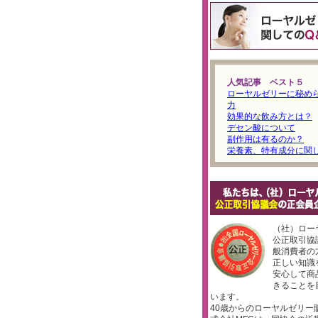
人気記事 ベスト５
ローヤルゼリーに秘め
力
効果的な飲み方とは？
デセン酸について
副作用は有るのか？
栄養素、特有成分に関
（社）ロー
公正取引協
般消費者の
正しい知識
安心して商
きることを
います。
40歳からのローヤルゼリー