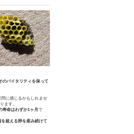
、そのバイタリティを保って
疑問に感じるかもしれませ
あります。
の寿命はわずか1ヶ月
で
個を超える卵を産み続けて