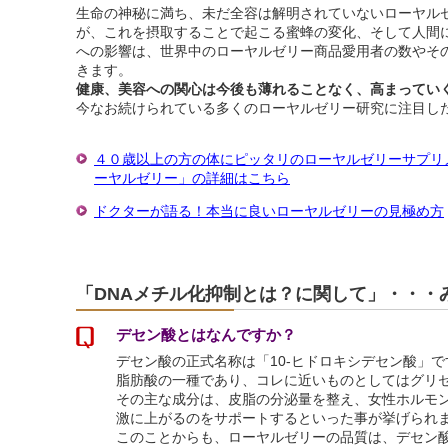
生命の神秘に満ち、未だ全容は解明されていないローヤル
が、これを摂取することで起こる蜜蜂の変化、そして人間
への影響は、世界中のローヤルゼリー商品愛用者の数やそ
きます。
健康、美容への関心は今後も薄れることなく、高まってい
今なお続けられている多くのローヤルゼリー研究に注目し
４０歳以上の方の体にピッタリのローヤルゼリーサプリ
ーヤルゼリー」の詳細はこちら
ドクターが語る！本当に良いローヤルゼリーの見極め方
「DNAメチル化抑制とは？に関して」・・・
デセン酸とはなんですか？
デセン酸の正式名称は「10‐ヒドロキシデセン酸」で
脂肪酸の一種であり、コレに近いものとしてはグリ
その主な成分は、皮脂の分泌量を整え、女性ホルモ
激に上がるのをサポートするといった事が挙げられ
このことからも、ローヤルゼリーの品質は、デセン