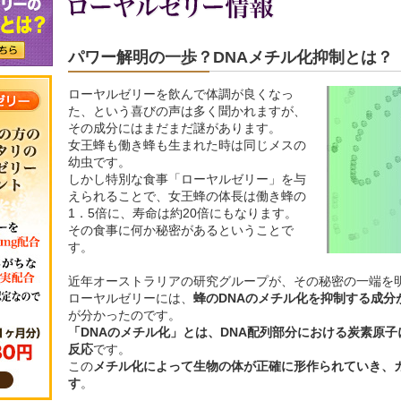
パワー解明の一歩？DNAメチル化抑制とは？
ローヤルゼリーを飲んで体調が良くなっ
た、という喜びの声は多く聞かれますが、
その成分にはまだまだ謎があります。
女王蜂も働き蜂も生まれた時は同じメスの
幼虫です。
しかし特別な食事「ローヤルゼリー」を与
えられることで、女王蜂の体長は働き蜂の
1．5倍に、寿命は約20倍にもなります。
その食事に何か秘密があるということで
す。
近年オーストラリアの研究グループが、その秘密の一端を
ローヤルゼリーには、
蜂のDNAのメチル化を抑制する成分
が分かったのです。
「DNAのメチル化」とは、DNA配列部分における炭素原
反応
です。
この
メチル化によって生物の体が正確に形作られていき、
す
。