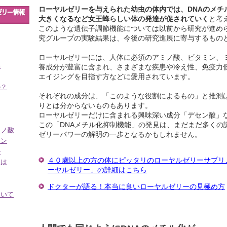
ローヤルゼリーを与えられた幼虫の体内では、DNAのメチ
大きくなるなど女王蜂らしい体の発達が促されていく
と考
このような遺伝子調節機能については以前から研究が進め
究グループの実験結果は、今後の研究進展に寄与するもの
ローヤルゼリーには、人体に必須のアミノ酸、ビタミン、
果
養成分が豊富に含まれ、さまざまな疾患や冷え性、免疫力
エイジングを目指す方などに愛用されています。
の？
それぞれの成分は、「このような役割によるもの」と推測
りとは分からないものもあります。
ローヤルゼリーだけに含まれる興味深い成分「デセン酸」
この「DNAメチル化抑制機能」の発見は、まだまだ多くの
ミノ酸
ゼリーパワーの解明の一歩となるかもしれません。
ミン
ル
４０歳以上の方の体にピッタリのローヤルゼリーサプリ
とは
ーヤルゼリー」の詳細はこちら
ドクターが語る！本当に良いローヤルゼリーの見極め方
ついて