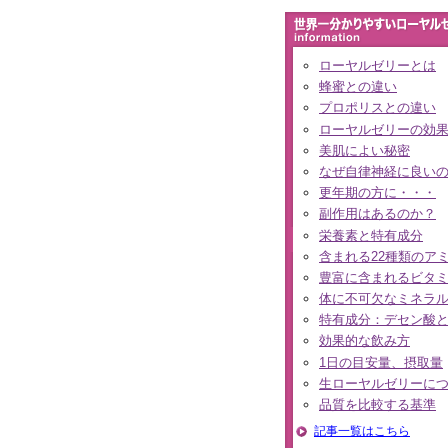
ローヤルゼリーとは
蜂蜜との違い
プロポリスとの違い
ローヤルゼリーの効
美肌によい秘密
なぜ自律神経に良い
更年期の方に・・・
副作用はあるのか？
栄養素と特有成分
含まれる22種類のア
豊富に含まれるビタ
体に不可欠なミネラ
特有成分：デセン酸
効果的な飲み方
1日の目安量、摂取量
生ローヤルゼリーに
品質を比較する基準
記事一覧はこちら