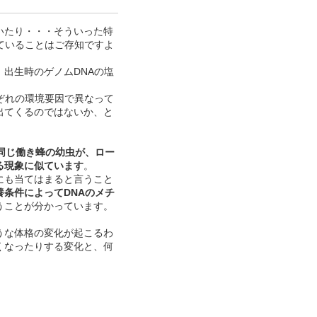
いたり・・・そういった特
ていることはご存知ですよ
出生時のゲノムDNAの塩
ぞれの環境要因で異なって
出てくるのではないか、と
同じ働き蜂の幼虫が、ロー
る現象に似ています
。
にも当てはまると言うこと
養条件によってDNAのメチ
うことが分かっています。
うな体格の変化が起こるわ
くなったりする変化と、何