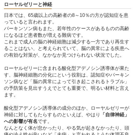
ローヤルゼリーと神経
日本では、65歳以上の高齢者の8～10％の方が認知症を患
っていると言われます。
パーキンソン病もまた、若年性のケースがあるものの高齢
になるほど患者数が増える難病です。
これまで成人の脳の神経細胞は減少する一方であり再生す
ることはない、と考えられていて、脳の異常による疾患へ
の有効な対策が、なかなか見つけられない状況でした。
ローヤルゼリーに含まれる酸化型アデノシン誘導体が果た
す、脳神経細胞の分化にという役割は、認知症やパーキン
ソン病など「脳の異常によって引き起こされるトラブル」
の予防策を見出すうえでとても重要で、明るい材料と言え
ます。
酸化型アデノシン誘導体の成分のほか、ローヤルゼリーが
神経に対してもたらすものといえば、やはり
「自律神経」
への影響が有名
です。
なんとなく体が怠かったり、やる気が起きなかったり、頭
痛や冷え性が辛いなど「未病」と言われるような体調不良