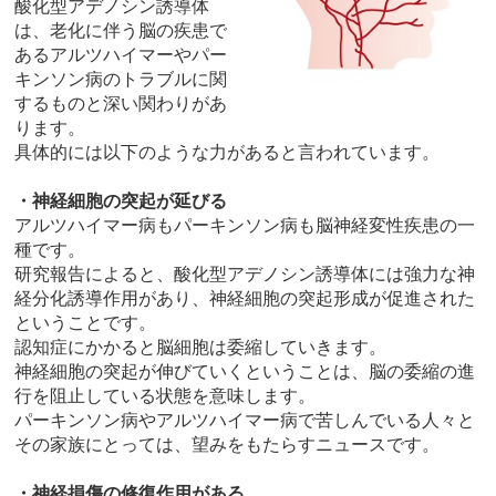
酸化型アデノシン誘導体
は、老化に伴う脳の疾患で
あるアルツハイマーやパー
キンソン病のトラブルに関
するものと深い関わりがあ
ります。
具体的には以下のような力があると言われています。
・神経細胞の突起が延びる
アルツハイマー病もパーキンソン病も脳神経変性疾患の一
種です。
研究報告によると、酸化型アデノシン誘導体には強力な神
経分化誘導作用があり、神経細胞の突起形成が促進された
ということです。
認知症にかかると脳細胞は委縮していきます。
神経細胞の突起が伸びていくということは、脳の委縮の進
行を阻止している状態を意味します。
パーキンソン病やアルツハイマー病で苦しんでいる人々と
その家族にとっては、望みをもたらすニュースです。
・神経損傷の修復作用がある