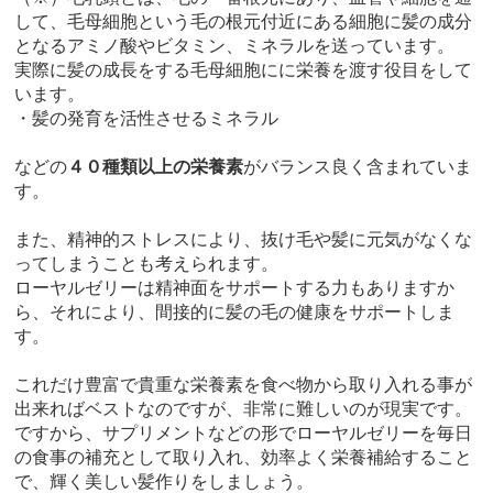
して、毛母細胞という毛の根元付近にある細胞に髪の成分
となるアミノ酸やビタミン、ミネラルを送っています。
実際に髪の成長をする毛母細胞にに栄養を渡す役目をして
います。
・髪の発育を活性させるミネラル
などの
４０種類以上の栄養素
がバランス良く含まれていま
す。
また、精神的ストレスにより、抜け毛や髪に元気がなくな
ってしまうことも考えられます。
ローヤルゼリーは精神面をサポートする力もありますか
ら、それにより、間接的に髪の毛の健康をサポートしま
す。
これだけ豊富で貴重な栄養素を食べ物から取り入れる事が
出来ればベストなのですが、非常に難しいのが現実です。
ですから、サプリメントなどの形でローヤルゼリーを毎日
の食事の補充として取り入れ、効率よく栄養補給すること
で、輝く美しい髪作りをしましょう。