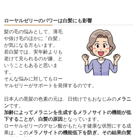
ローヤルゼリーのパワーは白髪にも影響
髪の毛の悩みとして、薄毛
や抜け毛のほかに「白髪」
が気になる方もいます。
若白髪では、実年齢よりも
老けて見られるのが嫌、と
いうこともあると思いま
す。
そんな悩みに対してもロー
ヤルゼリーがサポートを発揮するのです。
日本人の黒髪の色素の元は、日焼けでもおなじみの
メラニ
ン
です。
加齢によってメラニンを生成するメラノサイトの機能が低
下することが、白髪の原因
となっています。
ローヤルゼリーのデセン酸がもたらす健康な状態にする成
果は、この
メラノサイトの機能低下を防ぎ、その結果白髪