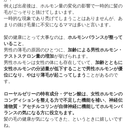
例えば出産後は、ホルモン量の変化の影響で一時的に髪の
毛がごっそりと抜けてしまいます。
一時的な現象であり禿げてしまうことはありませんが、あ
まりの抜け毛量に不安になるママは多いと言います。
髪の健康にとって大事なのは、
ホルモンバランスが整って
いること
。
男性の薄毛の原因のひとつに、
加齢による男性ホルモン・
テストステロン量の増加
が挙げられます。
男性ホルモンは女性の体にも存在していて、
加齢とともに
女性ホルモンの分泌量が低下することで男性ホルモンが優
位になり、やはり薄毛が起こってしまう
ことがあるので
す。
ローヤルゼリーの特有成分・デセン酸は、女性ホルモンの
コンディションを整える力で不足した機能を補い、神経伝
達物質・アセチルコリンが自律神経に機能してホルモンバ
ランスの気になる方に役立ちます。
髪の毛の健康が気になってきた、というときに嬉しいです
ね。