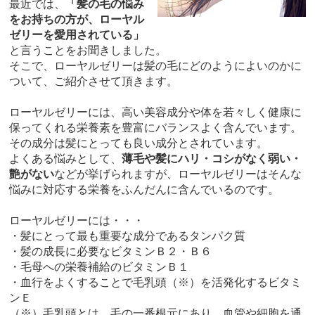
最近では、
「髪の毛の悩み
をお持ちの方が、ローヤル
ゼリーを愛用されている」
と言うことをお聞きしました。
そこで、ローヤルゼリーは髪の毛にどのようによいのかに
ついて、ご紹介させて頂きます。
ローヤルゼリーには、高い美容成分や体を若々しく健康に
保ってくれる栄養素を豊富にバランスよく含んでいます。
その成分は髪にとっても良い成分とされています。
よくある悩みとして、
薄毛や髪にハリ・コシがなく弱い・
艶がない
などが挙げられますが、ローヤルゼリーはそんな
悩みに対応する栄養をふんだんに含んでいるのです。
ローヤルゼリーには・・・
・髪にとって最も重要な成分であるタンパク質
・髪の成長に必要なビタミンＢ２・Ｂ６
・毛母への栄養補給のビタミンＢ１
・血行をよくすることで毛乳頭（※）を活発化するビタミ
ンＥ
（※）毛乳頭とは、毛の一番根元にあり、血管や細胞を通