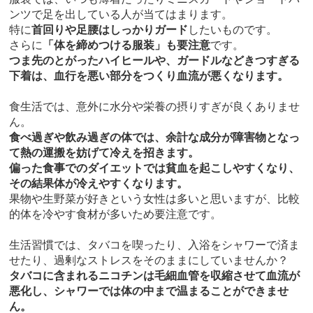
ンツで足を出している人が当てはまります。
特に
首回りや足腰はしっかりガード
したいものです。
さらに
「体を締めつける服装」も要注意
です。
つま先のとがったハイヒールや、ガードルなどきつすぎる
下着は、血行を悪い部分をつくり血流が悪くなります。
食生活では、意外に水分や栄養の摂りすぎが良くありませ
ん。
食べ過ぎや飲み過ぎの体では、余計な成分が障害物となっ
て熱の運搬を妨げて冷えを招きます。
偏った食事でのダイエットでは貧血を起こしやすくなり、
その結果体が冷えやすくなります。
果物や生野菜が好きという女性は多いと思いますが、比較
的体を冷やす食材が多いため要注意です。
生活習慣では、タバコを喫ったり、入浴をシャワーで済ま
せたり、過剰なストレスをそのままにしていませんか？
タバコに含まれるニコチンは毛細血管を収縮させて血流が
悪化し、シャワーでは体の中まで温まることができませ
ん。