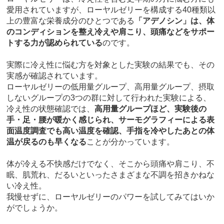
愛用されていますが、ローヤルゼリーを構成する40種類以
上の豊富な栄養成分のひとつである
「アデノシン」は、体
のコンディションを整え冷えや肩こり、頭痛などをサポー
トする力が認められている
のです。
実際に冷え性に悩む方を対象とした実験の結果でも、その
実感が確認されています。
ローヤルゼリーの低用量グループ、高用量グループ、摂取
しないグループの3つの群に対して行われた実験による、
冷え性の状態確認では、
高用量グループほど、実験後の
手・足・腰が暖かく感じられ、サーモグラフィーによる表
面温度調査でも高い温度を確認、手指を冷やしたあとの体
温が戻るのも早くなる
ことが分かっています。
体が冷える不快感だけでなく、そこから頭痛や肩こり、不
眠、肌荒れ、だるいといったさまざまな不調を招きかねな
い冷え性。
我慢せずに、ローヤルゼリーのパワーを試してみてはいか
がでしょうか。