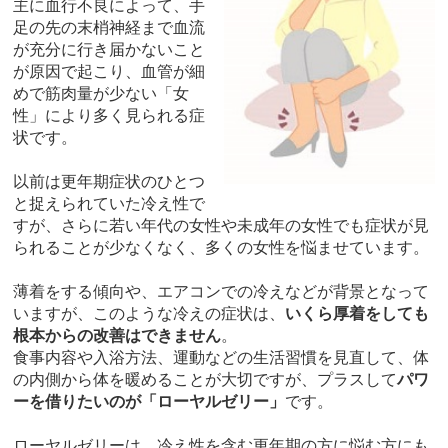
主に血行不良によって、手
足の先の末梢神経まで血流
が充分に行き届かないこと
が原因で起こり、血管が細
めで筋肉量が少ない「女
性」により多く見られる症
状です。
以前は更年期症状のひとつ
と捉えられていた冷え性で
すが、さらに若い年代の女性や未成年の女性でも症状が見
られることが少なくなく、多くの女性を悩ませています。
薄着をする傾向や、エアコンでの冷えなどが背景となって
いますが、このような冷えの症状は、
いくら厚着をしても
根本からの改善はできません
。
食事内容や入浴方法、運動などの生活習慣を見直して、体
の内側から体を暖めることが大切ですが、プラスして
パワ
ーを借りたいのが「ローヤルゼリー」
です。
ローヤルゼリーは、冷え性を含む更年期の方に悩む方にも