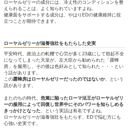
ローヤルゼリーの成分には、冷え性のコンディションを整
えられることは、よく知られていますよね。
健康面をサポートする成分は、やはりEDの健康維持に役
立つことが期待できます。
ローヤルゼリーが滋養強壮をもたらした史実
平安時代、政治上の軋轢で心労が多く23歳にして勃起不全
になってしまった天皇が、左大臣から勧められた「露蜂
房」を服用し、その後は色好みとして知られた・・・とい
う話があります。
この
露蜂房はローヤルゼリーだったのではないか
、という
説があります。
またのちの時代、
危篤に陥ったローマ法王がローヤルゼリ
ーの服用によって回復し世界中にそのパワーを知らしめる
きっかけとなった
、という実話は有名ですよね。
ローヤルゼリーが滋養強壮をもたらす、EDで悩む方にも
心強い史実です。