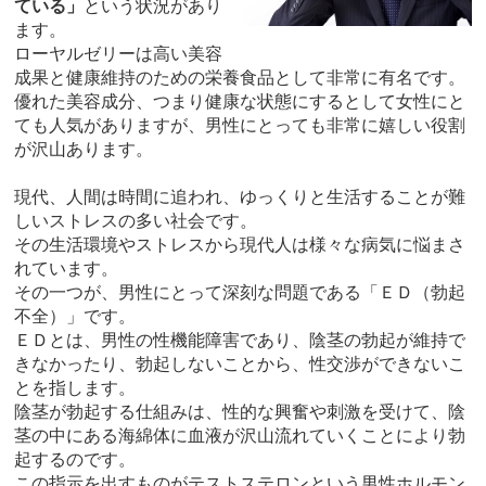
ている」
という状況があり
ます。
ローヤルゼリーは高い美容
成果と健康維持のための栄養食品として非常に有名です。
優れた美容成分、つまり健康な状態にするとして女性にと
ても人気がありますが、男性にとっても非常に嬉しい役割
が沢山あります。
現代、人間は時間に追われ、ゆっくりと生活することが難
しいストレスの多い社会です。
その生活環境やストレスから現代人は様々な病気に悩まさ
れています。
その一つが、男性にとって深刻な問題である「ＥＤ（勃起
不全）」です。
ＥＤとは、男性の性機能障害であり、陰茎の勃起が維持で
きなかったり、勃起しないことから、性交渉ができないこ
とを指します。
陰茎が勃起する仕組みは、性的な興奮や刺激を受けて、陰
茎の中にある海綿体に血液が沢山流れていくことにより勃
起するのです。
この指示を出すものがテストステロンという男性ホルモン