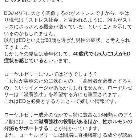
EDの発症に大きく関係するのがストレスですから、やは
り現代は「ストレス社会」と言われるように、誰もがスト
レスにさらされる機会が増えている、ということを示して
いるのかもしれません。
以前はEDといえば60歳を過ぎた男性の症状、と考えられ
てきました。
しかしその発症は若年化して、
40歳代でも5人に1人がED
症状を感じている
といいます。
ローヤルゼリーについてはどうでしょう？
「女性が美容のために飲むもの」「高齢者が必要とするも
の」というイメージがあるかもしれませんが、ローヤルゼ
リーは「滋養強壮」を希望する方にも重宝されます。
これはEDを必要とする方にとって嬉しい情報です。
ローヤルゼリー成分のなかでも特に豊富な18種類ものアミ
ノ酸には、この
滋養強壮の役割があるほか、性ホルモンの
分泌もサポートする
ことが分かっています。
また、ローヤルゼリーには間脳に直接機能する成分が認め