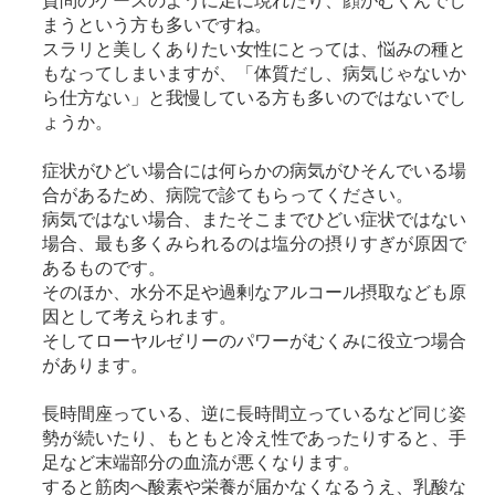
質問のケースのように足に現れたり、顔がむくんでし
まうという方も多いですね。
スラリと美しくありたい女性にとっては、悩みの種と
もなってしまいますが、「体質だし、病気じゃないか
ら仕方ない」と我慢している方も多いのではないでし
ょうか。
症状がひどい場合には何らかの病気がひそんでいる場
合があるため、病院で診てもらってください。
病気ではない場合、またそこまでひどい症状ではない
場合、最も多くみられるのは塩分の摂りすぎが原因で
あるものです。
そのほか、水分不足や過剰なアルコール摂取なども原
因として考えられます。
そしてローヤルゼリーのパワーがむくみに役立つ場合
があります。
長時間座っている、逆に長時間立っているなど同じ姿
勢が続いたり、もともと冷え性であったりすると、手
足など末端部分の血流が悪くなります。
すると筋肉へ酸素や栄養が届かなくなるうえ、乳酸な