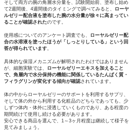
そして両方の腕の角層水分量を、試験開始前、塗布し始め
て2週間後、4週間後のタイミングで調べてみると、
ローヤ
ルゼリー配合液を塗布した腕の水分量が徐々に高まってい
ることが確認された
のです。
使用感についてのアンケート調査でも、
ローヤルゼリー配
合の水溶液を塗ったほうが「しっとりしている」という回
答が得られています
。
具体的な保湿メカニズムが解明されたわけではありません
が、細胞実験では、
ローヤルゼリーエキスを加えること
で、角層内で水分保持の機能に関係しているたんぱく質・
フィラグリンが変化する傾向が確認
されています。
体の中からローヤルゼリーのサポートを利用するサプリ、
そして体の外から利用する化粧品のどちらであっても、少
しずつ体内・体外に浸透していくものであり、ある程度の
期間続けて使用し続ける必要があります。
安心できる商品を選んで、1～3ヶ月程度は継続して様子を
見てみましょう。